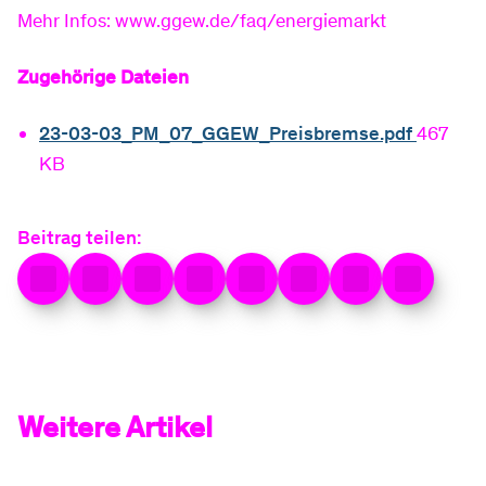
Mehr Infos: www.ggew.de/faq/energiemarkt
Vertrag kündigen
Standrohr mieten
Zugehörige Dateien
Service
Tarif- & Produktwechsel
FAQ
23-03-03_PM_07_GGEW_Preisbremse.pdf
467
KB
Router zurück senden
Dokumente & Formulare
Beitrag teilen:
Anschluss ans Glasfasernetz
Umzug
Rechnungserklärer
Weitere Artikel
Jahresverbrauchsabrechnung