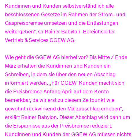
Informationen
Schwimmbad
Arten Stromzähler
Freifläche vermieten
Ladepunkte Bergstraße
DSL-Tarife
Zählerstand erfassen
Basinus-Bad
Kundinnen und Kunden selbstverständlich alle
Über uns
beschlossenen Gesetze im Rahmen der Strom- und
Gaspreisbremse umsetzen und die Entlastungen
Erneuerbare Energien
TV
Kontakt
Öffnungszeiten
Karriere
weitergeben“, so Rainer Babylon, Bereichsleiter
Vertrieb & Services GGEW AG.
Inhouse-Verkabelung
GGEW APP
Preise
Aktuelles
Wie geht die GGEW AG hierbei vor? Bis Mitte / Ende
März erhalten die Kundinnen und Kunden ein
Schreiben, in dem sie über den neuen Abschlag
Business-Tarife
Defekte Straßenlampe melden
Kurse
informiert werden. „Für GGEW-Kunden macht sich
die Preisbremse Anfang April auf dem Konto
bemerkbar, da wir erst zu diesem Zeitpunkt wie
Informationen
Badesee
Glasfaseranschluss
Verträge kündigen
Bensheimer Badesee
gewohnt rückwirkend den Märzabschlag erheben“,
erklärt Rainer Babylon. Dieser Abschlag wird dann um
die Ersparnisse aus der Preisbremse reduziert.
Ausbau an der Bergstraße
Vertrag widerrufen
Öffnungszeiten
Kundinnen und Kunden der GGEW AG müssen nichts