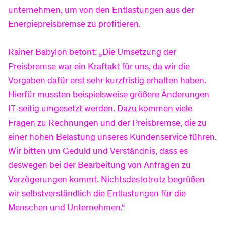
unternehmen, um von den Entlastungen aus der
Energiepreisbremse zu profitieren.
Produktinformationsblätter
Newsletter
Preise
Rainer Babylon betont: „Die Umsetzung der
Preisbremse war ein Kraftakt für uns, da wir die
Hilfe & Service
Kundenportal
Freunde werben
Vorgaben dafür erst sehr kurzfristig erhalten haben.
Hierfür mussten beispielsweise größere Änderungen
IT-seitig umgesetzt werden. Dazu kommen viele
Hausbau-Services
Downloads
Hausanschluss
Fragen zu Rechnungen und der Preisbremse, die zu
einer hohen Belastung unseres Kundenservice führen.
Wir bitten um Geduld und Verständnis, dass es
FAQ
Planauskunft
deswegen bei der Bearbeitung von Anfragen zu
Verzögerungen kommt. Nichtsdestotrotz begrüßen
wir selbstverständlich die Entlastungen für die
Umzug melden
Zähler-Service
Menschen und Unternehmen.“