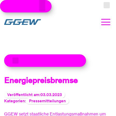
Kundenbereiche
Zum Hauptinhalt
Suche
Strom
Zu den aktuellen Meldungen
Produkte
Stromtarife
Gas
Energiepreisbremse
Produkte
Ökostrom
Erdgastarife
Wärme
Veröffentlicht am:
03.03.2023
Kategorien:
Pressemitteilungen
Produkte
Dynamische Stromtarife
Grundversorgung Gas
Wärmepumpe kaufen
Photovoltaik
GGEW setzt staatliche Entlastungsmaßnahmen um