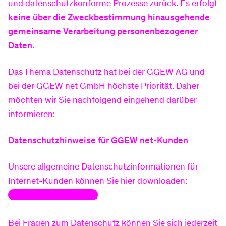
und datenschutzkonforme Prozesse zurück. Es erfolgt
keine über die Zweckbestimmung hinausgehende
Produktinformationsblätter
Newsletter
Preise
gemeinsame Verarbeitung personenbezogener
Daten
.
Hilfe & Service
Das Thema Datenschutz hat bei der GGEW AG und
Kundenportal
Freunde werben
bei der GGEW net GmbH höchste Priorität. Daher
möchten wir Sie nachfolgend eingehend darüber
Hausbau-Services
informieren:
Downloads
Hausanschluss
Datenschutzhinweise für GGEW net-Kunden
FAQ
Planauskunft
Unsere allgemeine Datenschutzinformationen für
Internet-Kunden können Sie hier downloaden:
Datenschutzerklärung
Umzug melden
Zähler-Service
Bei Fragen zum Datenschutz können Sie sich jederzeit