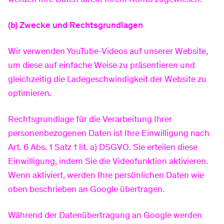
jedoch keine Informationen, mit denen sich
(b) Zwecke und Rechtsgrundlagen
Nutzer identifizieren lassen.
Wir verwenden YouTube-Videos auf unserer Website,
Weitere Informationen zur Datennutzung zu
um diese auf einfache Weise zu präsentieren und
Marketingzwecken durch Google, finden Sie auf
gleichzeitig die Ladegeschwindigkeit der Website zu
dieser Übersichtsseite:
optimieren.
https://www.google.com/policies/technologies
/ads
.
Rechtsgrundlage für die Verarbeitung Ihrer
personenbezogenen Daten ist Ihre Einwilligung nach
Die Datenschutzerklärung von Google finden Sie
Art. 6 Abs. 1 Satz 1 lit. a) DSGVO. Sie erteilen diese
unter folgendem Link:
Einwilligung, indem Sie die Videofunktion aktivieren.
https://www.google.com/policies/privacy
.
Wenn aktiviert, werden Ihre persönlichen Daten wie
Rechtsgrundlage für die Verarbeitung der
oben beschrieben an Google übertragen.
personenbezogenen Daten der Nutzer ist Art. 6
Während der Datenübertragung an Google werden
Abs. 1 lit. a DSGVO. Rechtsgrundlage für das