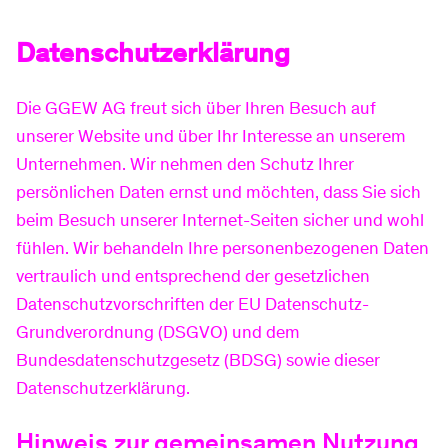
Informationen
Produkte
Grundversorgung Strom
Gasrechnung verstehen
Wärmepumpen Stromtarif
PV-Anlagen kaufen
Datenschutzerklärung
Wasser
Die GGEW AG freut sich über Ihren Besuch auf
Informationen
Produkte
Häufige Fragen zu Strom
Verhalten bei Gasgeruch
Heizung mieten
PV-Anlage mieten
Bergstraße
E-Mobilität
unserer Website und über Ihr Interesse an unserem
Unternehmen. Wir nehmen den Schutz Ihrer
persönlichen Daten ernst und möchten, dass Sie sich
Informationen
Produkte
Stromrechnung verstehen
Nahwärme
Strom einspeisen
Ried
Wallboxen
Internet
beim Besuch unserer Internet-Seiten sicher und wohl
fühlen. Wir behandeln Ihre personenbezogenen Daten
vertraulich und entsprechend der gesetzlichen
Produkte
Smart Meter
Einspeisevergütung
Wasserrechnung verstehen
Ladekarte
Glasfaser-Tarife
Service
Datenschutzvorschriften der EU Datenschutz-
Grundverordnung (DSGVO) und dem
Bundesdatenschutzgesetz (BDSG) sowie dieser
Meine GGEW
Strom einspeisen
Veröffentlichungen
E-CarSharing
Mission 40 %
Kundenportal
Bad & See
Datenschutzerklärung.
Hinweis zur gemeinsamen Nutzung