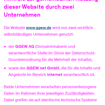
Informationen
Schwimmbad
Arten Stromzähler
Freifläche vermieten
Ladepunkte Bergstraße
DSL-Tarife
Zählerstand erfassen
Basinus-Bad
Über uns
dieser Website durch zwei
Unternehmen
Erneuerbare Energien
TV
Kontakt
Öffnungszeiten
Karriere
Die Website
www.ggew.de
wird von zwei rechtlich
selbstständigen Unternehmen genutzt:
Inhouse-Verkabelung
GGEW APP
Preise
Aktuelles
der
GGEW AG
(Domaininhaberin und
verantwortliche Stelle im Sinne der Datenschutz-
Grundverordnung für die Mehrheit der Inhalte),
Business-Tarife
Defekte Straßenlampe melden
Kurse
sowie der
GGEW net GmbH
, die für die Inhalte und
Angebote im Bereich
Internet
verantwortlich ist.
Informationen
Badesee
Glasfaseranschluss
Verträge kündigen
Bensheimer Badesee
Beide Unternehmen verarbeiten personenbezogene
Daten im Rahmen ihrer jeweiligen Zuständigkeiten.
Ausbau an der Bergstraße
Vertrag widerrufen
Öffnungszeiten
Dabei greifen sie auf identische technische Systeme