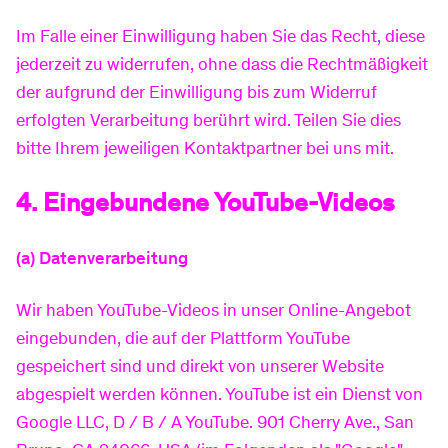
bestimmte (Re)marketing-Tags in die Webseite
Datenschutz-Präferenz-Center gegeben haben.
eingebunden (das können unsichtbare Grafiken
Im Falle einer Einwilligung haben Sie das Recht, diese
oder Codeschnipsel sein). Dadurch wird beim
jederzeit zu widerrufen, ohne dass die Rechtmäßigkeit
Nähere Informationen zu den
Nutzer ein individuelles Cookie abgespeichert
der aufgrund der Einwilligung bis zum Widerruf
Privatsphäreeinstellungen der Matomo Software
(statt Cookies können auch vergleichbare
erfolgten Verarbeitung berührt wird. Teilen Sie dies
finden Sie unter folgendem Link:
Technologien verwendet werden). Diese Cookies
bitte Ihrem jeweiligen Kontaktpartner bei uns mit.
https://matomo.org/docs/privacy/
.
beinhalten die Information, welche Webseiten der
4. Eingebundene YouTube-Videos
Nutzer aufgesucht hat und wofür er sich
interessiert hat. Zusätzlich werden technische
Informationen zum Browser und Betriebssystem,
(a) Datenverarbeitung
verweisende Webseiten, Uhrzeit sowie weitere
Wir haben YouTube-Videos in unser Online-Angebot
Angaben zur Nutzung der Webseiten und die IP-
eingebunden, die auf der Plattform YouTube
Adresse abgelegt.
gespeichert sind und direkt von unserer Website
Die Nutzerdaten werden dabei pseudonym
abgespielt werden können. YouTube ist ein Dienst von
verarbeitet. Das bedeutet, von Google werden
Google LLC, D / B / A YouTube. 901 Cherry Ave., San
weder Name noch E-Mailadresse der Nutzer