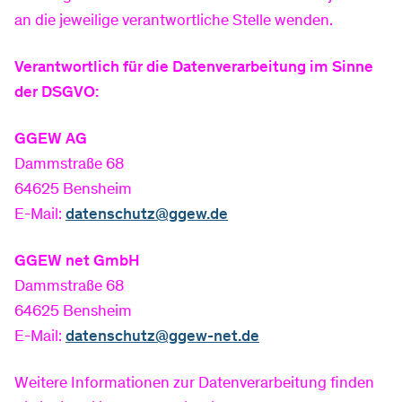
an die jeweilige verantwortliche Stelle wenden.
Vertrag kündigen
Standrohr mieten
Verantwortlich für die Datenverarbeitung im Sinne
der DSGVO:
Service
Tarif- & Produktwechsel
FAQ
GGEW AG
Dammstraße 68
Router zurück senden
Dokumente & Formulare
64625 Bensheim
E-Mail:
datenschutz@ggew.de
Anschluss ans Glasfasernetz
Umzug
GGEW net GmbH
Dammstraße 68
64625 Bensheim
Rechnungserklärer
E-Mail:
datenschutz@ggew-net.de
Weitere Informationen zur Datenverarbeitung finden
Jahresverbrauchsabrechnung