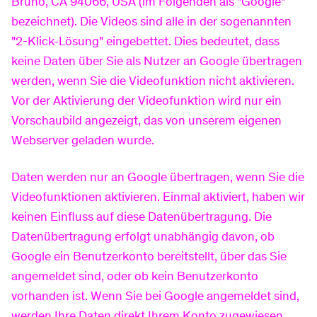
Bruno, CA 94066, USA (im Folgenden als "Google"
gespeichert oder verarbeitet, sondern die
bezeichnet). Die Videos sind alle in der sogenannten
relevanten Daten werden innerhalb pseudonymer
"2-Klick-Lösung" eingebettet. Dies bedeutet, dass
Profile verarbeitet. (Dies gilt nicht, wenn ein
keine Daten über Sie als Nutzer an Google übertragen
Nutzer Google ausdrücklich erlaubt hat, die Daten
werden, wenn Sie die Videofunktion nicht aktivieren.
ohne Pseudonymisierung zu verarbeiten.) Die von
Vor der Aktivierung der Videofunktion wird nur ein
Google-Marketing-Services über die Nutzer
Vorschaubild angezeigt, das von unserem eigenen
gesammelten Informationen werden an Google
Webserver geladen wurde.
übermittelt.
Daten werden nur an Google übertragen, wenn Sie die
Im Fall von Google AdWords (Online
Videofunktionen aktivieren. Einmal aktiviert, haben wir
Werbeprogramm) wird jedem AdWords-Kunden
keinen Einfluss auf diese Datenübertragung. Die
ein anderes „Conversion-Cookie“ zugewiesen. Mit
Datenübertragung erfolgt unabhängig davon, ob
Hilfe des Cookies werden Conversion-Statistiken
Google ein Benutzerkonto bereitstellt, über das Sie
für AdWords-Kunden erstellt. Die AdWords-
angemeldet sind, oder ob kein Benutzerkonto
Kunden erfahren die Gesamtanzahl der Nutzer,
vorhanden ist. Wenn Sie bei Google angemeldet sind,
die auf ihre Anzeige geklickt haben. Sie erhalten
werden Ihre Daten direkt Ihrem Konto zugewiesen.