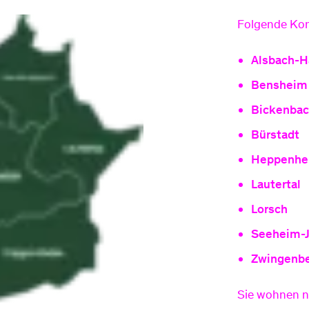
Folgende Kom
Alsbach-H
Bensheim
Bickenba
Bürstadt
Heppenhe
Lautertal
Lorsch
Seeheim-
Zwingenb
Sie wohnen n