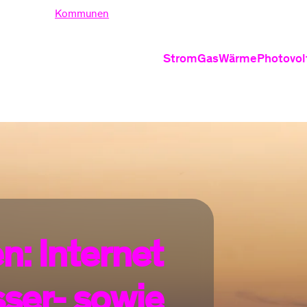
nden
Kommunen
Strom
Gas
Wärme
Photovol
Produkte
Produkte
Produ
Stromtarife
Erdgastarife
Wärmepu
PV
Ökostrom
Grundversor
Wärmepum
PV
Dynamische Stromt
Heizung 
Grundversorgung S
Nahwärm
Informati
: Internet
Gasrechnung
St
Informationen
Verhalten be
Ei
Häufige Fragen zu 
Ve
ser- sowie
Stromrechnung ver
Fr