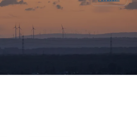
Informationen
Newsletter
Öffnungsze
Glasfaseranschluss
Freunde werben
Preise
Ausbau an der
en
Bergstraße
Produktinformation
Hausbau-Servic
sblätter
Hausanschluss
Planauskunft
Zähler-Service
Hilfe & Service
Standrohr mieten
Kundenportal
Downloads
FAQ
Service
Umzug melden
FAQ
Vertrag kündigen
Dokumente &
Tarif- &
Formulare
Produktwechsel
Umzug