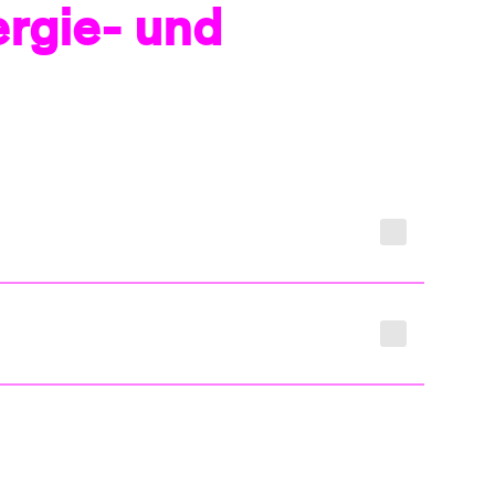
ergie- und
e, ob die Sicherungen in Ihrem Haus ausgelöst
chnell wie möglich zu beheben. Auf unserer
ndtermin.