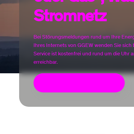
Stromnetz
Bei Störungsmeldungen rund um Ihre Energ
Ihres Internets von GGEW wenden Sie sich bi
Service ist kostenfrei und rund um die Uhr a
erreichbar.
0800/8030-300 anrufen