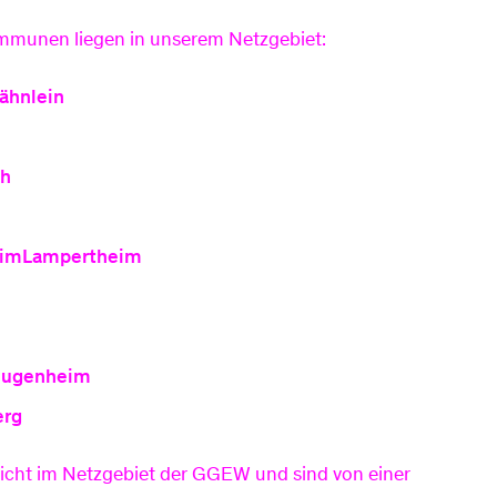
munen liegen in unserem Netzgebiet:
ähnlein
ch
imLampertheim
Jugenheim
erg
icht im Netzgebiet der GGEW und sind von einer