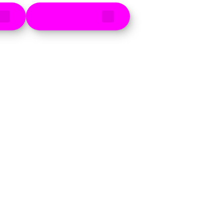
Router zurück
Rechnungserklärer
Häufige Fragen
senden
Jahresverbrauchsa
Anschluss ans
echnung
Glasfasernetz
Baustellen
Sponsoring