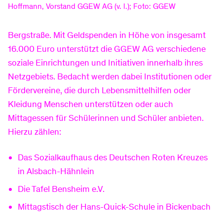
Informationen
Schwimmbad
Arten Stromzähler
Freifläche vermieten
Ladepunkte Bergstraße
DSL-Tarife
Zählerstand erfassen
Basinus-Bad
Hoffmann, Vorstand GGEW AG (v. l.); Foto: GGEW
Über uns
Bergstraße. Mit Geldspenden in Höhe von insgesamt
Erneuerbare Energien
TV
Kontakt
Öffnungszeiten
16.000 Euro unterstützt die GGEW AG verschiedene
Karriere
soziale Einrichtungen und Initiativen innerhalb ihres
Netzgebiets. Bedacht werden dabei Institutionen oder
Inhouse-Verkabelung
GGEW APP
Preise
Fördervereine, die durch Lebensmittelhilfen oder
Aktuelles
Kleidung Menschen unterstützen oder auch
Mittagessen für Schülerinnen und Schüler anbieten.
Business-Tarife
Defekte Straßenlampe melden
Kurse
Hierzu zählen:
Das Sozialkaufhaus des Deutschen Roten Kreuzes
Informationen
Badesee
Glasfaseranschluss
Verträge kündigen
Bensheimer Badesee
in Alsbach-Hähnlein
Die Tafel Bensheim e.V.
Mittagstisch der Hans-Quick-Schule in Bickenbach
Ausbau an der Bergstraße
Vertrag widerrufen
Öffnungszeiten