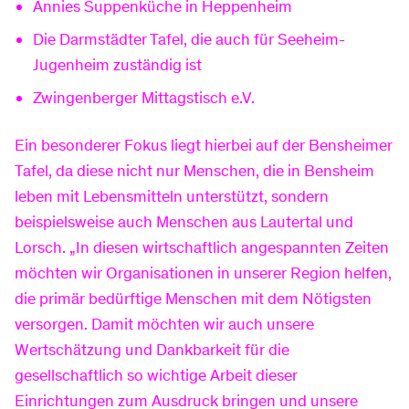
Annies Suppenküche in Heppenheim
Die Darmstädter Tafel, die auch für Seeheim-
Produktinformationsblätter
Newsletter
Preise
Jugenheim zuständig ist
Zwingenberger Mittagstisch e.V.
Hilfe & Service
Kundenportal
Freunde werben
Ein besonderer Fokus liegt hierbei auf der Bensheimer
Tafel, da diese nicht nur Menschen, die in Bensheim
leben mit Lebensmitteln unterstützt, sondern
Hausbau-Services
Downloads
Hausanschluss
beispielsweise auch Menschen aus Lautertal und
Lorsch. „In diesen wirtschaftlich angespannten Zeiten
möchten wir Organisationen in unserer Region helfen,
FAQ
Planauskunft
die primär bedürftige Menschen mit dem Nötigsten
versorgen. Damit möchten wir auch unsere
Wertschätzung und Dankbarkeit für die
Umzug melden
Zähler-Service
gesellschaftlich so wichtige Arbeit dieser
Einrichtungen zum Ausdruck bringen und unsere