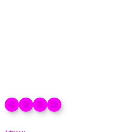
Run den Damm – 35. GGEW-Spargellauf
Energieversorger führt Engagement als
Hauptsponsor beim Traditionslauf in
Lampertheim fort.
Zum Artikel