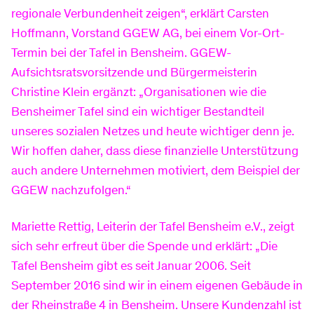
regionale Verbundenheit zeigen“, erklärt Carsten
Vertrag kündigen
Standrohr mieten
Hoffmann, Vorstand GGEW AG, bei einem Vor-Ort-
Termin bei der Tafel in Bensheim. GGEW-
Aufsichtsratsvorsitzende und Bürgermeisterin
Service
Tarif- & Produktwechsel
FAQ
Christine Klein ergänzt: „Organisationen wie die
Bensheimer Tafel sind ein wichtiger Bestandteil
unseres sozialen Netzes und heute wichtiger denn je.
Router zurück senden
Dokumente & Formulare
Wir hoffen daher, dass diese finanzielle Unterstützung
auch andere Unternehmen motiviert, dem Beispiel der
GGEW nachzufolgen.“
Anschluss ans Glasfasernetz
Umzug
Mariette Rettig, Leiterin der Tafel Bensheim e.V., zeigt
sich sehr erfreut über die Spende und erklärt: „Die
Rechnungserklärer
Tafel Bensheim gibt es seit Januar 2006. Seit
September 2016 sind wir in einem eigenen Gebäude in
der Rheinstraße 4 in Bensheim. Unsere Kundenzahl ist
Jahresverbrauchsabrechnung