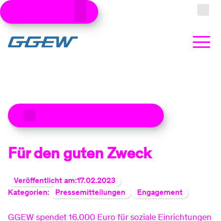
Kundenbereiche
Zum Hauptinhalt
Suche
Strom
Zu den aktuellen Meldungen
Produkte
Stromtarife
Gas
Für den guten Zweck
Produkte
Ökostrom
Erdgastarife
Wärme
Veröffentlicht am:
17.02.2023
Kategorien:
Pressemitteilungen
Engagement
Produkte
Dynamische Stromtarife
Grundversorgung Gas
Wärmepumpe kaufen
Photovoltaik
GGEW spendet 16.000 Euro für soziale Einrichtungen