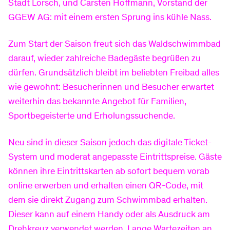
Stadt Lorsch, und Carsten Hoffmann, Vorstand der
GGEW AG: mit einem ersten Sprung ins kühle Nass.
Produktinformationsblätter
Newsletter
Preise
Zum Start der Saison freut sich das Waldschwimmbad
darauf, wieder zahlreiche Badegäste begrüßen zu
dürfen. Grundsätzlich bleibt im beliebten Freibad alles
Hilfe & Service
Kundenportal
Freunde werben
wie gewohnt: Besucherinnen und Besucher erwartet
weiterhin das bekannte Angebot für Familien,
Hausbau-Services
Sportbegeisterte und Erholungssuchende.
Downloads
Hausanschluss
Neu sind in dieser Saison jedoch das digitale Ticket-
System und moderat angepasste Eintrittspreise. Gäste
FAQ
Planauskunft
können ihre Eintrittskarten ab sofort bequem vorab
online erwerben und erhalten einen QR-Code, mit
dem sie direkt Zugang zum Schwimmbad erhalten.
Umzug melden
Zähler-Service
Dieser kann auf einem Handy oder als Ausdruck am
Drehkreuz verwendet werden. Lange Wartezeiten an