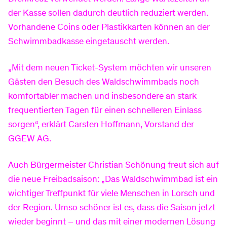
der Kasse sollen dadurch deutlich reduziert werden.
Vertrag kündigen
Standrohr mieten
Vorhandene Coins oder Plastikkarten können an der
Schwimmbadkasse eingetauscht werden.
Service
Tarif- & Produktwechsel
FAQ
„Mit dem neuen Ticket-System möchten wir unseren
Gästen den Besuch des Waldschwimmbads noch
komfortabler machen und insbesondere an stark
Router zurück senden
Dokumente & Formulare
frequentierten Tagen für einen schnelleren Einlass
sorgen“, erklärt Carsten Hoffmann, Vorstand der
GGEW AG.
Anschluss ans Glasfasernetz
Umzug
Auch Bürgermeister Christian Schönung freut sich auf
die neue Freibadsaison: „Das Waldschwimmbad ist ein
Rechnungserklärer
wichtiger Treffpunkt für viele Menschen in Lorsch und
der Region. Umso schöner ist es, dass die Saison jetzt
wieder beginnt – und das mit einer modernen Lösung
Jahresverbrauchsabrechnung