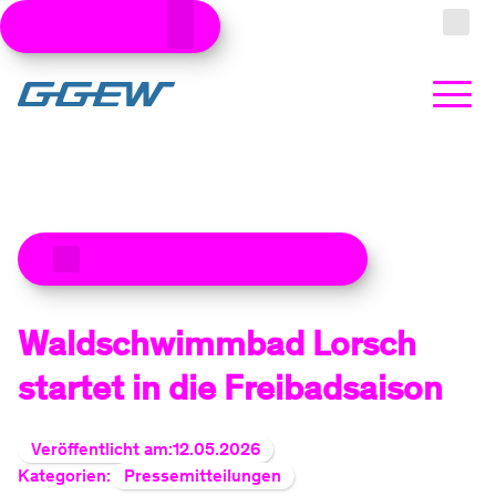
Kundenbereiche
Zum Hauptinhalt
Suche
Strom
Zu den aktuellen Meldungen
Produkte
Stromtarife
Gas
Waldschwimmbad Lorsch
Produkte
Ökostrom
Erdgastarife
Wärme
startet in die Freibadsaison
Produkte
Veröffentlicht am:
12.05.2026
Dynamische Stromtarife
Grundversorgung Gas
Wärmepumpe kaufen
Photovoltaik
Kategorien:
Pressemitteilungen