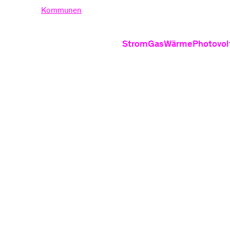
nden
Kommunen
Strom
Gas
Wärme
Photovol
Produkte
Produkte
Produ
Stromtarife
Erdgastarife
Wärmepu
PV
Ökostrom
Grundversor
Wärmepum
PV
Dynamische Stromt
Heizung 
Grundversorgung S
Nahwärm
Informati
Gasrechnung
St
Informationen
Verhalten be
Ei
Häufige Fragen zu 
Ve
Stromrechnung ver
Fr