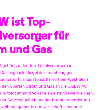
Router zurück
Rechnungserklärer
senden
Jahresverbrauchsa
 ist Top-
Anschluss ans
echnung
Glasfasernetz
Baustellen
lversorger für
Sponsoring
m und Gas
gehört zu den Top-Lokalversorgern in
 Das begehrte Siegel des unabhängigen
aucherportals aus Neuss (Nordrhein-Westfalen)
in den Sparten Strom und Gas an die GGEW AG.
 erfolgt anhand von Preis-Leistungs-Vergleichen,
 der Servicequalität und der Kundenorientierung
weltengagements und wirtschaftlicher oder