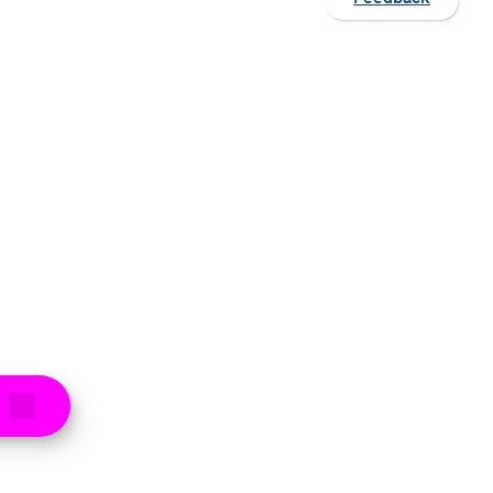
Informationen
Newsletter
Öffnungsze
Glasfaseranschluss
Freunde werben
Preise
Ausbau an der
en
Bergstraße
Produktinformation
Hausbau-Servic
sblätter
Hausanschluss
Planauskunft
Zähler-Service
Hilfe & Service
Standrohr mieten
Kundenportal
Downloads
FAQ
Service
Umzug melden
FAQ
t
Vertrag kündigen
Dokumente &
Tarif- &
Formulare
Produktwechsel
Umzug