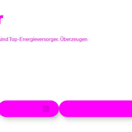
Smart Meter
r
Strom einspeisen
Arten Stromzähler
Erneuerbare Energi
sind Top-Energieversorger. Überzeugen
Nachhaltigkeit
Arbeitnehmerfreundlichkei