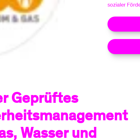
sozialer Förd
Zertifik
Zertifik
r Geprüftes
herheitsmanagement
as, Wasser und