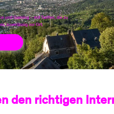
Smart Meter
Strom einspeisen
ce und Gaming – mit Tarifen, die zu
Arten Stromzähler
is, zuverlässig vor Ort.
Erneuerbare Energi
nsehen
n den richtigen Inter