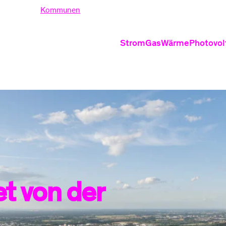
nden
Kommunen
Strom
Gas
Wärme
Photovol
Produkte
Produkte
Produ
Stromtarife
Erdgastarife
Wärmepu
PV
Ökostrom
Grundversor
Wärmepum
PV
Dynamische Stromt
Heizung 
Grundversorgung S
Nahwärm
Informati
Gasrechnung
St
et von der
Informationen
Verhalten be
Ei
Häufige Fragen zu 
Ve
Stromrechnung ver
Fr