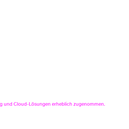
Glasfaserinternet in jede Wohnung – auf
Wunsch zu jedem Tarif zubuchbar.
Zum Set
ming und Cloud-Lösungen erheblich zugenommen.