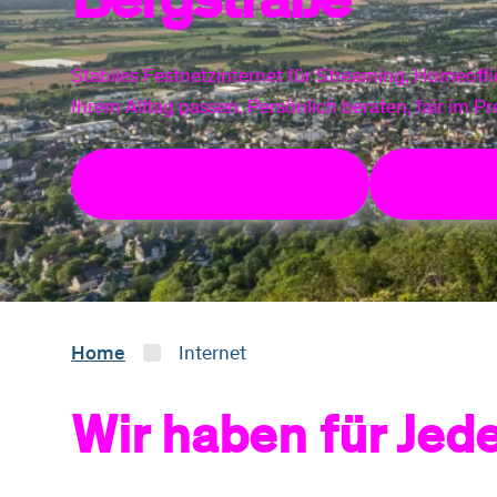
Stabiles Festnetzinternet für Streaming, Homeoffi
Ihrem Alltag passen. Persönlich beraten, fair im Pre
Verfügbarkeit prüfen
Tarife a
Home
Internet
Wir haben für Jede