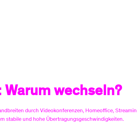
Zum waipu.tv-Angebot
r: Warum wechseln?
n Bandbreiten durch Videokonferenzen, Homeoffice, Strea
erem stabile und hohe Übertragungsgeschwindigkeiten.