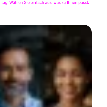
tag. Wählen Sie einfach aus, was zu Ihnen passt:
Router zurück
Rechnungserklärer
senden
Jahresverbrauchsa
Anschluss ans
echnung
Glasfasernetz
Baustellen
Sponsoring