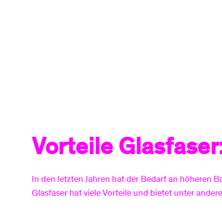
Ihrer Straße verfügbar ist, schließen wir
Ihr Gebäude zum Sonderpreis ans
Glasfasernetz an.
Mehr zum Hausanschluss
Vorteile Glasfase
In den letzten Jahren hat der Bedarf an höhere
Glasfaser hat viele Vorteile und bietet unter and