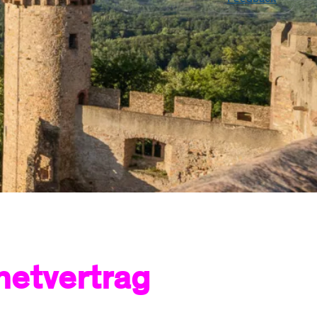
Informationen
Newsletter
Öffnungsze
Glasfaseranschluss
Freunde werben
Preise
Ausbau an der
en
Bergstraße
Produktinformation
Hausbau-Servic
sblätter
Hausanschluss
Planauskunft
Zähler-Service
Hilfe & Service
Standrohr mieten
Kundenportal
Downloads
FAQ
Service
Umzug melden
FAQ
netvertrag
Vertrag kündigen
Dokumente &
Tarif- &
Formulare
Produktwechsel
Umzug