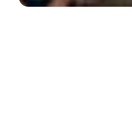
Speedtest starten
Glasfaser-T