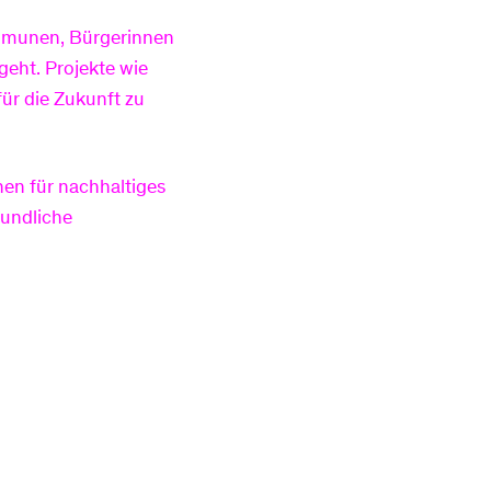
ommunen, Bürgerinnen
eht. Projekte wie
für die Zukunft zu
hen für nachhaltiges
eundliche