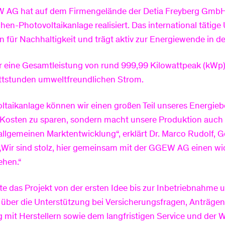
 AG hat auf dem Firmengelände der Detia Freyberg GmbH
chen-Photovoltaikanlage realisiert. Das international tätig
n für Nachhaltigkeit und trägt aktiv zur Energiewende in de
r eine Gesamtleistung von rund 999,99 Kilowattpeak (kWp) 
ttstunden umweltfreundlichen Strom.
ltaikanlage können wir einen großen Teil unseres Energieb
r, Kosten zu sparen, sondern macht unsere Produktion auch
llgemeinen Marktentwicklung“, erklärt Dr. Marco Rudolf, G
Wir sind stolz, hier gemeinsam mit der GGEW AG einen wic
ehen.“
 das Projekt von der ersten Idee bis zur Inbetriebnahme 
über die Unterstützung bei Versicherungsfragen, Anträ
 mit Herstellern sowie dem langfristigen Service und der 