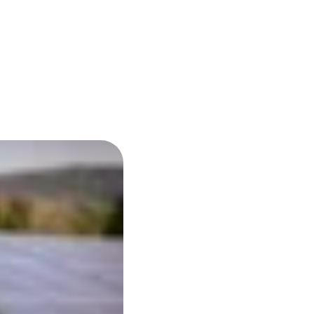
Informationen
Newsletter
Öffnungsze
Glasfaseranschluss
Freunde werben
Preise
Ausbau an der
en
Bergstraße
Produktinformation
Hausbau-Servic
sblätter
Hausanschluss
Planauskunft
Zähler-Service
Hilfe & Service
Standrohr mieten
Kundenportal
Downloads
FAQ
Service
Umzug melden
FAQ
Vertrag kündigen
Dokumente &
Tarif- &
Formulare
Produktwechsel
Umzug