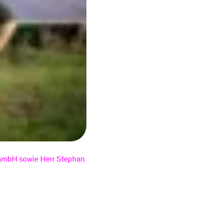
Router zurück
Rechnungserklärer
senden
Jahresverbrauchsa
Anschluss ans
echnung
Glasfasernetz
Baustellen
Sponsoring
g GmbH sowie Herr Stephan