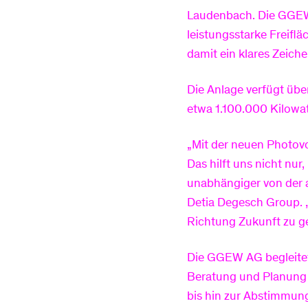
Laudenbach. Die GGEW
leistungsstarke Freiflä
damit ein klares Zeiche
Die Anlage verfügt übe
etwa 1.100.000 Kilowa
„Mit der neuen Photovo
Das hilft uns nicht nu
unabhängiger von der a
Detia Degesch Group. „
Richtung Zukunft zu g
Die GGEW AG begleitete
Beratung und Planung 
bis hin zur Abstimmung