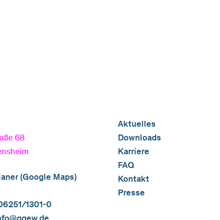
Aktuelles
aße 68
Downloads
ensheim
Karriere
FAQ
aner (Google Maps)
Kontakt
Presse
06251/1301-0
nfo@ggew.de