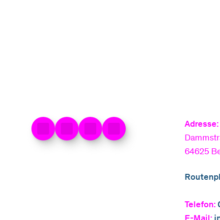
am 17. August.
Zum Artikel
Adresse:
Dammstr
64625 B
Routenpl
Telefon:
E-Mail:
i