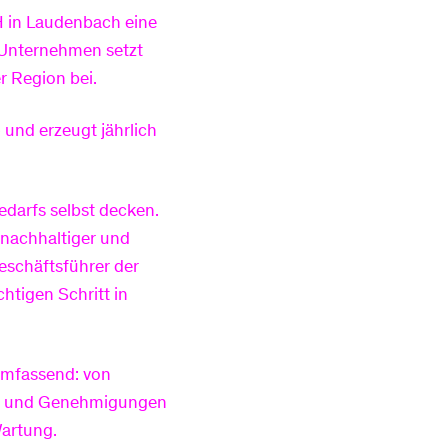
 in Laudenbach eine
e Unternehmen setzt
r Region bei.
und erzeugt jährlich
edarfs selbst decken.
 nachhaltiger und
eschäftsführer der
htigen Schritt in
umfassend: von
gen und Genehmigungen
Wartung.