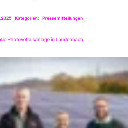
Smart Meter
Strom einspeisen
0.2025
Kategorien:
Pressemitteilungen
Arten Stromzähler
Erneuerbare Energi
ße Photovoltaikanlage in Laudenbach