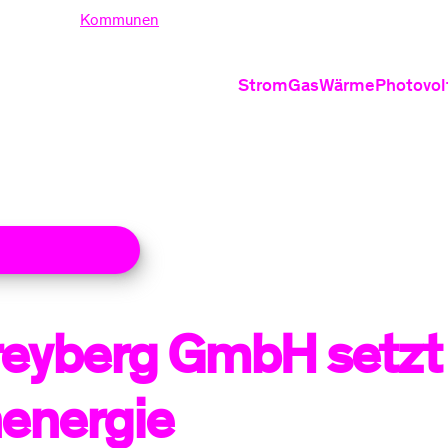
nden
Kommunen
Strom
Gas
Wärme
Photovol
Produkte
Produkte
Produ
Stromtarife
Erdgastarife
Wärmepu
PV
Ökostrom
Grundversor
Wärmepum
PV
len Meldungen
Dynamische Stromt
Heizung 
Grundversorgung S
Nahwärm
Informati
reyberg GmbH setzt
Gasrechnung
St
Informationen
Verhalten be
Ei
energie
Häufige Fragen zu 
Ve
Stromrechnung ver
Fr