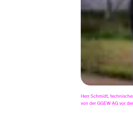
Herr Schmidt, technische
von der GGEW AG vor der 