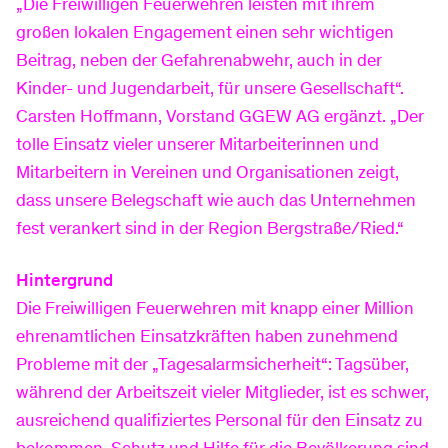
„Die Freiwilligen Feuerwehren leisten mit ihrem
Vertrag kündigen
Standrohr mieten
großen lokalen Engagement einen sehr wichtigen
Beitrag, neben der Gefahrenabwehr, auch in der
Kinder- und Jugendarbeit, für unsere Gesellschaft“.
Service
Tarif- & Produktwechsel
FAQ
Carsten Hoffmann, Vorstand GGEW AG ergänzt. „Der
tolle Einsatz vieler unserer Mitarbeiterinnen und
Mitarbeitern in Vereinen und Organisationen zeigt,
Router zurück senden
Dokumente & Formulare
dass unsere Belegschaft wie auch das Unternehmen
fest verankert sind in der Region Bergstraße/Ried.“
Anschluss ans Glasfasernetz
Umzug
Hintergrund
Die Freiwilligen Feuerwehren mit knapp einer Million
ehrenamtlichen Einsatzkräften haben zunehmend
Rechnungserklärer
Probleme mit der „Tagesalarmsicherheit“: Tagsüber,
während der Arbeitszeit vieler Mitglieder, ist es schwer,
ausreichend qualifiziertes Personal für den Einsatz zu
Jahresverbrauchsabrechnung