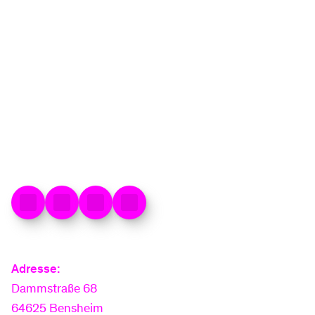
Energieversorger führt Engagement als
Hauptsponsor beim Traditionslauf in
Lampertheim fort.
Zum Artikel
Adresse:
Dammstraße 68
64625 Bensheim