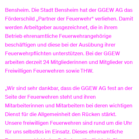
Informationen
Schwimmbad
Arten Stromzähler
Freifläche vermieten
Ladepunkte Bergstraße
DSL-Tarife
Zählerstand erfassen
Basinus-Bad
Über uns
Bensheim. Die Stadt Bensheim hat der GGEW AG das
Förderschild „Partner der Feuerwehr“ verliehen. Damit
werden Arbeitgeber ausgezeichnet, die in ihrem
Erneuerbare Energien
TV
Kontakt
Öffnungszeiten
Karriere
Betrieb ehrenamtliche Feuerwehrangehörige
beschäftigen und diese bei der Ausübung ihrer
Feuerwehrpflichten unterstützen. Bei der GGEW
Inhouse-Verkabelung
GGEW APP
Preise
Aktuelles
arbeiten derzeit 24 Mitgliederinnen und Mitglieder von
Freiwilligen Feuerwehren sowie THW.
Business-Tarife
Defekte Straßenlampe melden
Kurse
„Wir sind sehr dankbar, dass die GGEW AG fest an der
Seite der Feuerwehren steht und ihren
Mitarbeiterinnen und Mitarbeitern bei deren wichtigen
Informationen
Badesee
Glasfaseranschluss
Verträge kündigen
Bensheimer Badesee
Dienst für die Allgemeinheit den Rücken stärkt.
Unsere freiwilligen Feuerwehren sind rund um die Uhr
für uns selbstlos im Einsatz. Dieses ehrenamtliche
Ausbau an der Bergstraße
Vertrag widerrufen
Öffnungszeiten