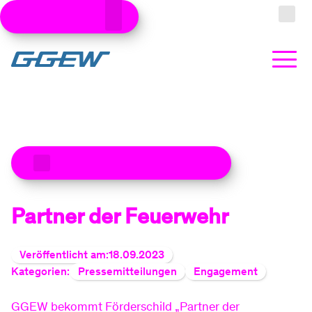
Kundenbereiche
Zum Hauptinhalt
Suche
Strom
Zu den aktuellen Meldungen
Produkte
Stromtarife
Gas
Partner der Feuerwehr
Produkte
Ökostrom
Erdgastarife
Wärme
Veröffentlicht am:
18.09.2023
Kategorien:
Pressemitteilungen
Engagement
Produkte
Dynamische Stromtarife
Grundversorgung Gas
Wärmepumpe kaufen
Photovoltaik
GGEW bekommt Förderschild „Partner der