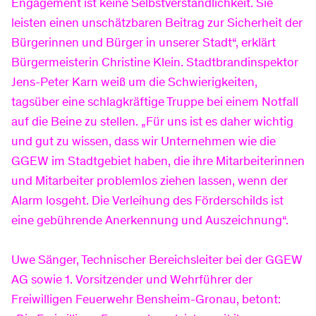
Engagement ist keine Selbstverständlichkeit. Sie
leisten einen unschätzbaren Beitrag zur Sicherheit der
Bürgerinnen und Bürger in unserer Stadt“, erklärt
Produktinformationsblätter
Newsletter
Preise
Bürgermeisterin Christine Klein. Stadtbrandinspektor
Jens-Peter Karn weiß um die Schwierigkeiten,
Hilfe & Service
Kundenportal
Freunde werben
tagsüber eine schlagkräftige Truppe bei einem Notfall
auf die Beine zu stellen. „Für uns ist es daher wichtig
und gut zu wissen, dass wir Unternehmen wie die
Hausbau-Services
Downloads
Hausanschluss
GGEW im Stadtgebiet haben, die ihre Mitarbeiterinnen
und Mitarbeiter problemlos ziehen lassen, wenn der
Alarm losgeht. Die Verleihung des Förderschilds ist
FAQ
Planauskunft
eine gebührende Anerkennung und Auszeichnung“.
Uwe Sänger, Technischer Bereichsleiter bei der GGEW
Umzug melden
Zähler-Service
AG sowie 1. Vorsitzender und Wehrführer der
Freiwilligen Feuerwehr Bensheim-Gronau, betont: