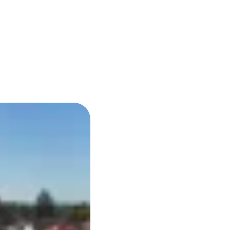
Informationen
Newsletter
Öffnungsze
Glasfaseranschluss
Freunde werben
Preise
Ausbau an der
en
Bergstraße
Produktinformation
Hausbau-Servic
sblätter
Hausanschluss
Planauskunft
Zähler-Service
Hilfe & Service
Standrohr mieten
Kundenportal
Downloads
FAQ
Service
Umzug melden
FAQ
Vertrag kündigen
Dokumente &
Tarif- &
Formulare
Produktwechsel
Umzug