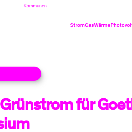
nden
Kommunen
Strom
Gas
Wärme
Photovol
Produkte
Produkte
Produ
Stromtarife
Erdgastarife
Wärmepu
PV
Ökostrom
Grundversor
Wärmepum
PV
len Meldungen
Dynamische Stromt
Heizung 
Grundversorgung S
Nahwärm
Informati
Grünstrom für Goet
Gasrechnung
St
Informationen
Verhalten be
Ei
sium
Häufige Fragen zu 
Ve
Stromrechnung ver
Fr