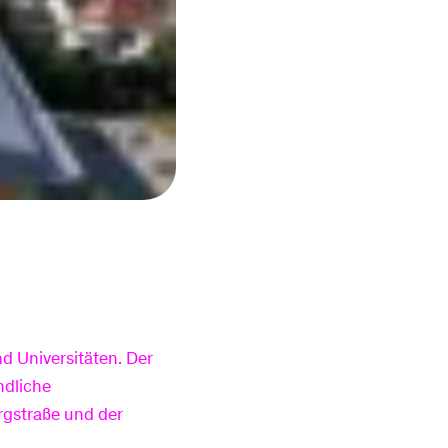
Router zurück
Rechnungserklärer
senden
Jahresverbrauchsa
Anschluss ans
echnung
Glasfasernetz
Baustellen
Sponsoring
d Universitäten. Der
ndliche
rgstraße und der