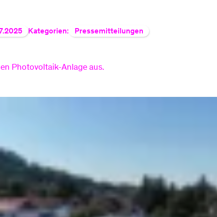
Smart Meter
Strom einspeisen
7.2025
Kategorien:
Pressemitteilungen
Arten Stromzähler
Erneuerbare Energi
n Photovoltaik-Anlage aus.