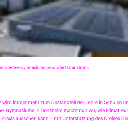
des Goethe-Gymnasiums produziert Grünstrom.
 wird immer mehr zum Bestandteil der Lehre in Schulen un
he-Gymnasiums in Bensheim macht nun vor, wie klimafreu
 Praxis aussehen kann – mit Unterstützung des Kreises Be