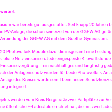
weitert
um war bereits gut ausgestattet: Seit knapp 20 Jahren be
ine PV-Anlage, die schon seinerzeit von der GGEW AG geförd
ge Verbindung der GGEW AG mit dem Goethe-Gymnasium.
0 Photovoltaik-Module dazu, die insgesamt eine Leistung
s lokale Netz einspeisen. Jede eingespeiste Kilowattstunde
 Einspeisevergütung – ein nachhaltiges und langfristig ge
uch der Anlagenschutz wurden für beide Photovoltaik-Anlag
 Anlage des Kreises wurde somit beim neuen Schutzkonzept
ung integriert.
ekts werden vom Kreis Bergstraße zwei Parkplätze zur Ver
 öffentliche E-Ladesäule errichtet hat, die mit zwei Lade