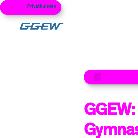
Privatkunden
Geschäftskunden
Netzku
Zum Hauptinhalt
Zu den aktuel
GGEW: 
Gymna