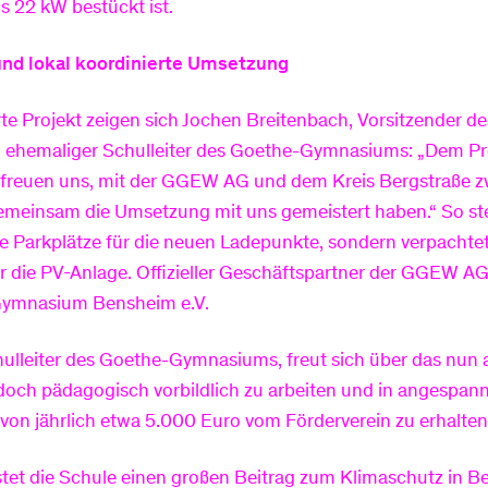
s 22 kW bestückt ist.
nd lokal koordinierte Umsetzung
erte Projekt zeigen sich Jochen Breitenbach, Vorsitzender d
, ehemaliger Schulleiter des Goethe-Gymnasiums: „Dem Pro
 freuen uns, mit der GGEW AG und dem Kreis Bergstraße z
meinsam die Umsetzung mit uns gemeistert haben.“ So stel
ie Parkplätze für die neuen Ladepunkte, sondern verpachte
r die PV-Anlage. Offizieller Geschäftspartner der GGEW AG 
Gymnasium Bensheim e.V.
chulleiter des Goethe-Gymnasiums, freut sich über das nun
 doch pädagogisch vorbildlich zu arbeiten und in angespann
 von jährlich etwa 5.000 Euro vom Förderverein zu erhalten
istet die Schule einen großen Beitrag zum Klimaschutz in B