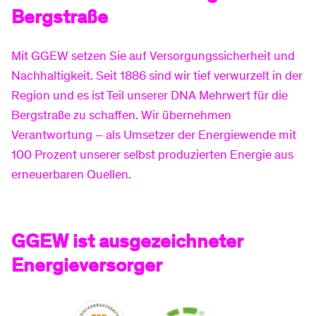
Bergstraße
Produktinformationsblätter
Newsletter
Preise
Mit GGEW setzen Sie auf Versorgungssicherheit und
Nachhaltigkeit. Seit 1886 sind wir tief verwurzelt in der
Region und es ist Teil unserer DNA Mehrwert für die
Hilfe & Service
Kundenportal
Freunde werben
Bergstraße zu schaffen. Wir übernehmen
Verantwortung – als Umsetzer der Energiewende mit
100 Prozent unserer selbst produzierten Energie aus
Hausbau-Services
Downloads
Hausanschluss
erneuerbaren Quellen.
FAQ
Planauskunft
GGEW ist ausgezeichneter
Energieversorger
Umzug melden
Zähler-Service